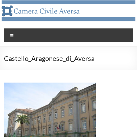
Salta
al
contenuto
Camera
Menu
Civile
Aversa
Castello_Aragonese_di_Aversa