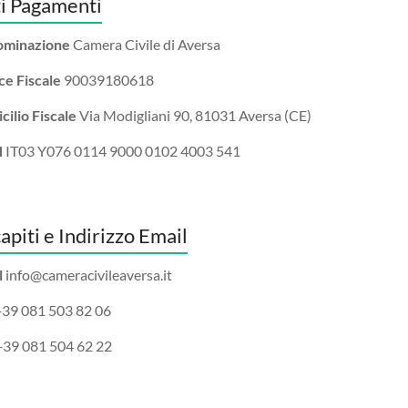
i Pagamenti
minazione
Camera Civile di Aversa
ce Fiscale
90039180618
ilio Fiscale
Via Modigliani 90, 81031 Aversa (CE)
N
IT03 Y076 0114 9000 0102 4003 541
apiti e Indirizzo Email
l
info@cameracivileaversa.it
39 081 503 82 06
+39 081 504 62 22