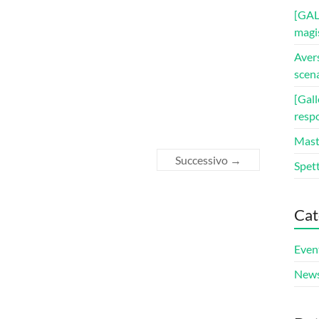
[GAL
magis
Avers
scena
[Gall
respo
Maste
Successivo →
Spett
Cat
Even
New