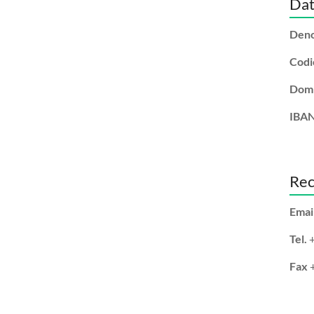
Dat
Deno
Codi
Domic
IBA
Rec
Emai
Tel.
+
Fax