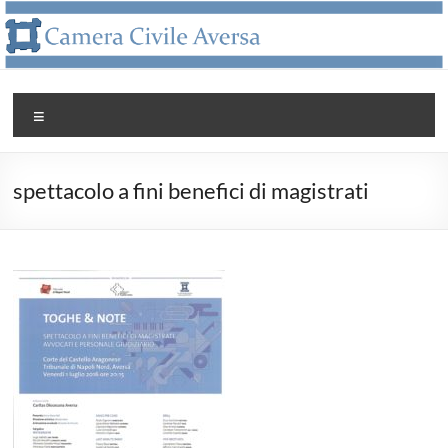
Salta
al
contenuto
Camera
Menu
Civile
Aversa
spettacolo a fini benefici di magistrati